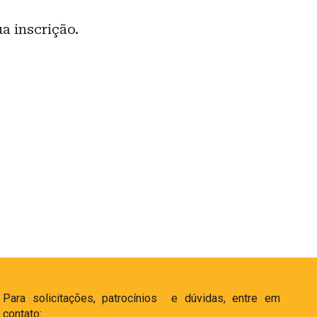
ua inscrição.
Para solicitações, patrocínios e dúvidas, entre em
contato: